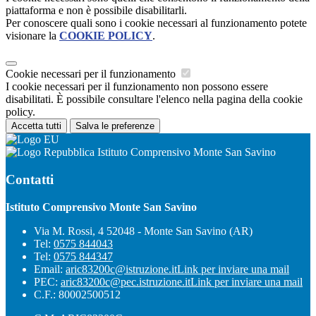
piattaforma e non è possibile disabilitarli.
Per conoscere quali sono i cookie necessari al funzionamento potete
visionare la
COOKIE POLICY
.
Cookie necessari per il funzionamento
I cookie necessari per il funzionamento non possono essere
disabilitati. È possibile consultare l'elenco nella pagina della cookie
policy.
Accetta tutti
Salva le preferenze
Istituto Comprensivo Monte San Savino
Contatti
Istituto Comprensivo Monte San Savino
Via M. Rossi, 4 52048 - Monte San Savino (AR)
Tel:
0575 844043
Tel:
0575 844347
Email:
aric83200c@istruzione.it
Link per inviare una mail
PEC:
aric83200c@pec.istruzione.it
Link per inviare una mail
C.F.: 80002500512