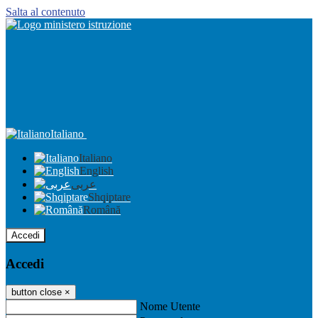
Salta al contenuto
Italiano
Italiano
English
عربى
Shqiptare
Română
Accedi
Accedi
button close
×
Nome Utente