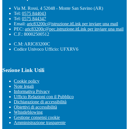
Via M. Rossi, 4 52048 - Monte San Savino (AR)
Tel:
0575 844043
Tel:
0575 844347
Email:
aric83200c@istruzione.it
Link per inviare una mail
PEC:
aric83200c@pec.istruzione.it
Link per inviare una mail
C.F.: 80002500512
C.M: ARIC83200C
Codice Univoco Ufficio: UFXRV6
Sezione Link Utili
Cookie policy
Note legali
Informativa Privacy
Ufficio Relazioni con il Pubblico
Dichiarazione di accessibilità
Obiettivi di accessibilità
Whistleblowing
Gestione consensi cookie
Amministrazione trasparente