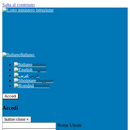
Salta al contenuto
Italiano
Italiano
English
عربى
Shqiptare
Română
Accedi
Accedi
button close
×
Nome Utente