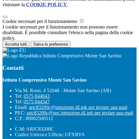
visionare la
COOKIE POLICY
.
Cookie necessari per il funzionamento
I cookie necessari per il funzionamento non possono essere
disabilitati. È possibile consultare l'elenco nella pagina della cookie
policy.
Accetta tutti
Salva le preferenze
Istituto Comprensivo Monte San Savino
Contatti
Istituto Comprensivo Monte San Savino
Via M. Rossi, 4 52048 - Monte San Savino (AR)
Tel:
0575 844043
Tel:
0575 844347
Email:
aric83200c@istruzione.it
Link per inviare una mail
PEC:
aric83200c@pec.istruzione.it
Link per inviare una mail
C.F.: 80002500512
C.M: ARIC83200C
Codice Univoco Ufficio: UFXRV6