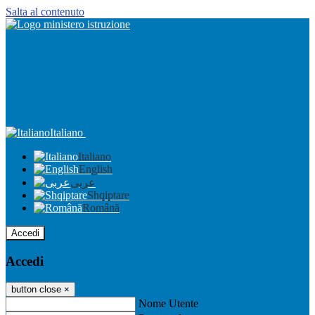
Salta al contenuto
Italiano
Italiano
English
عربى
Shqiptare
Română
Accedi
Accedi
button close
×
Nome Utente