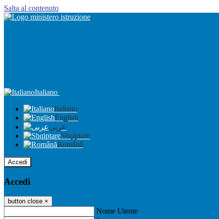
Salta al contenuto
Italiano
Italiano
English
عربى
Shqiptare
Română
Accedi
Accedi
button close
×
Nome Utente