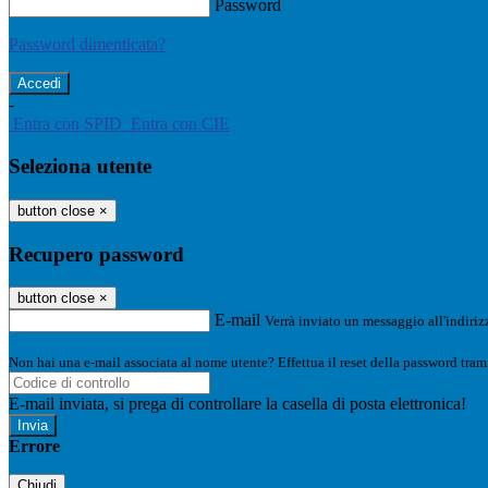
Password
Password dimenticata?
-
Entra con SPID
Entra con CIE
Seleziona utente
button close
×
Recupero password
button close
×
E-mail
Verrà inviato un messaggio all'indirizz
Non hai una e-mail associata al nome utente? Effettua il reset della password tram
E-mail inviata, si prega di controllare la casella di posta elettronica!
Errore
Chiudi