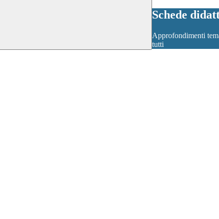
Schede didat
Approfondimenti temati
tutti