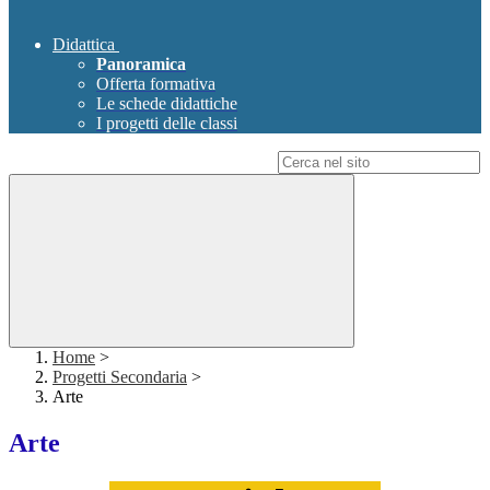
Didattica
Panoramica
Offerta formativa
Le schede didattiche
I progetti delle classi
Campo di ricerca per le pagine del sito
Home
>
Progetti Secondaria
>
Arte
Arte