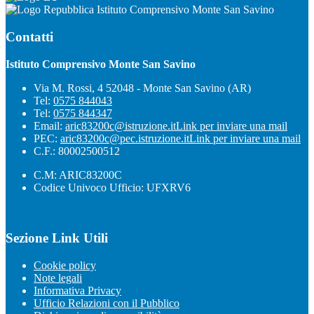
Istituto Comprensivo Monte San Savino
Contatti
Istituto Comprensivo Monte San Savino
Via M. Rossi, 4 52048 - Monte San Savino (AR)
Tel:
0575 844043
Tel:
0575 844347
Email:
aric83200c@istruzione.it
Link per inviare una mail
PEC:
aric83200c@pec.istruzione.it
Link per inviare una mail
C.F.: 80002500512
C.M: ARIC83200C
Codice Univoco Ufficio: UFXRV6
Sezione Link Utili
Cookie policy
Note legali
Informativa Privacy
Ufficio Relazioni con il Pubblico