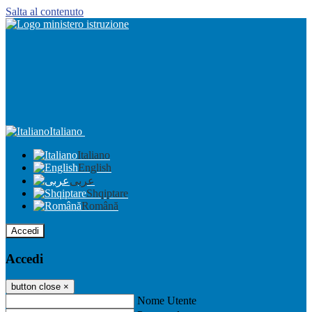
Salta al contenuto
Italiano
Italiano
English
عربى
Shqiptare
Română
Accedi
Accedi
button close
×
Nome Utente