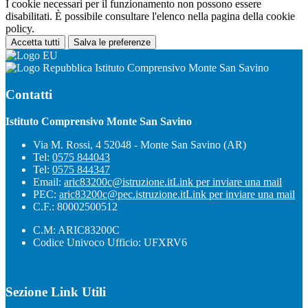
I cookie necessari per il funzionamento non possono essere
disabilitati. È possibile consultare l'elenco nella pagina della cookie
policy.
Accetta tutti
Salva le preferenze
Istituto Comprensivo Monte San Savino
Contatti
Istituto Comprensivo Monte San Savino
Via M. Rossi, 4 52048 - Monte San Savino (AR)
Tel:
0575 844043
Tel:
0575 844347
Email:
aric83200c@istruzione.it
Link per inviare una mail
PEC:
aric83200c@pec.istruzione.it
Link per inviare una mail
C.F.: 80002500512
C.M: ARIC83200C
Codice Univoco Ufficio: UFXRV6
Sezione Link Utili