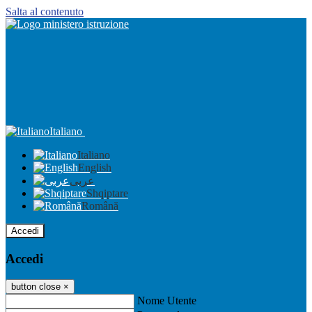
Salta al contenuto
Italiano
Italiano
English
عربى
Shqiptare
Română
Accedi
Accedi
button close
×
Nome Utente