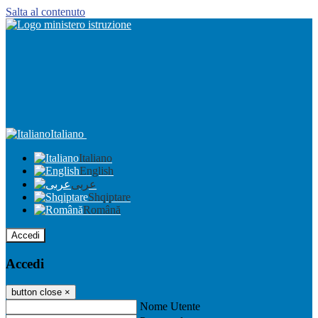
Salta al contenuto
Italiano
Italiano
English
عربى
Shqiptare
Română
Accedi
Accedi
button close
×
Nome Utente