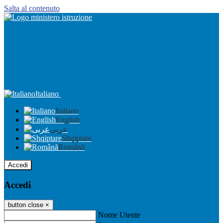
Salta al contenuto
Italiano
Italiano
English
عربى
Shqiptare
Română
Accedi
Accedi
button close
×
Nome Utente