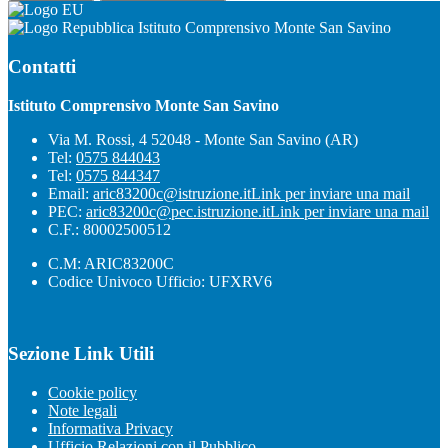
Istituto Comprensivo Monte San Savino
Contatti
Istituto Comprensivo Monte San Savino
Via M. Rossi, 4 52048 - Monte San Savino (AR)
Tel:
0575 844043
Tel:
0575 844347
Email:
aric83200c@istruzione.it
Link per inviare una mail
PEC:
aric83200c@pec.istruzione.it
Link per inviare una mail
C.F.: 80002500512
C.M: ARIC83200C
Codice Univoco Ufficio: UFXRV6
Sezione Link Utili
Cookie policy
Note legali
Informativa Privacy
Ufficio Relazioni con il Pubblico