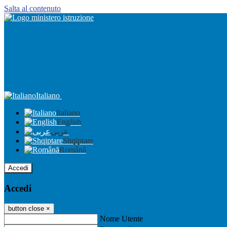
Salta al contenuto
Italiano
Italiano
English
عربى
Shqiptare
Română
Accedi
Accedi
button close
×
Nome Utente