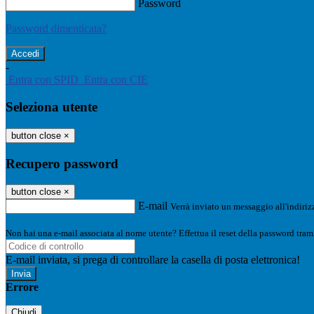
Password
Password dimenticata?
-
Entra con SPID
Entra con CIE
Seleziona utente
button close
×
Recupero password
button close
×
E-mail
Verrà inviato un messaggio all'indirizz
Non hai una e-mail associata al nome utente? Effettua il reset della password tram
E-mail inviata, si prega di controllare la casella di posta elettronica!
Errore
Chiudi