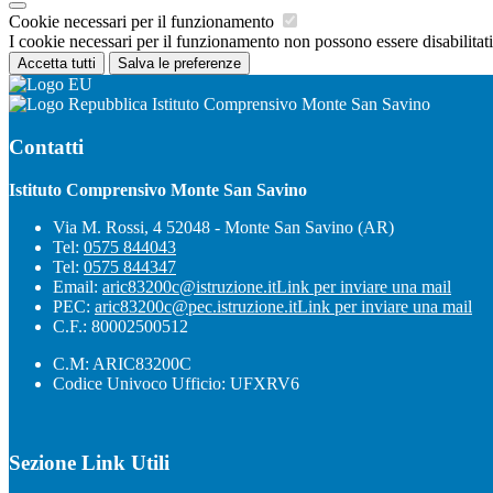
Cookie necessari per il funzionamento
I cookie necessari per il funzionamento non possono essere disabilitati.
Accetta tutti
Salva le preferenze
Istituto Comprensivo Monte San Savino
Contatti
Istituto Comprensivo Monte San Savino
Via M. Rossi, 4 52048 - Monte San Savino (AR)
Tel:
0575 844043
Tel:
0575 844347
Email:
aric83200c@istruzione.it
Link per inviare una mail
PEC:
aric83200c@pec.istruzione.it
Link per inviare una mail
C.F.: 80002500512
C.M: ARIC83200C
Codice Univoco Ufficio: UFXRV6
Sezione Link Utili