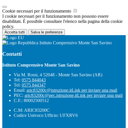
Cookie necessari per il funzionamento
I cookie necessari per il funzionamento non possono essere
disabilitati. È possibile consultare l'elenco nella pagina della cookie
policy.
Accetta tutti
Salva le preferenze
Istituto Comprensivo Monte San Savino
Contatti
Istituto Comprensivo Monte San Savino
Via M. Rossi, 4 52048 - Monte San Savino (AR)
Tel:
0575 844043
Tel:
0575 844347
Email:
aric83200c@istruzione.it
Link per inviare una mail
PEC:
aric83200c@pec.istruzione.it
Link per inviare una mail
C.F.: 80002500512
C.M: ARIC83200C
Codice Univoco Ufficio: UFXRV6