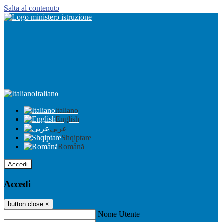
Salta al contenuto
Italiano
Italiano
English
عربى
Shqiptare
Română
Accedi
Accedi
button close
×
Nome Utente