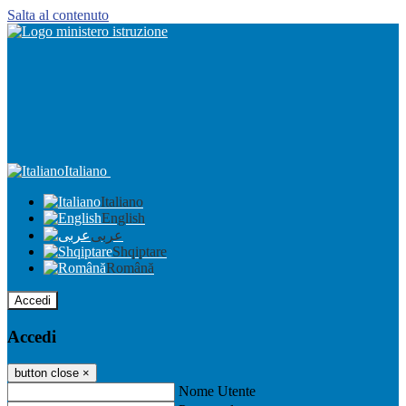
Salta al contenuto
Italiano
Italiano
English
عربى
Shqiptare
Română
Accedi
Accedi
button close
×
Nome Utente