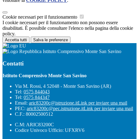
visionare la
COOKIE POLICY
.
Cookie necessari per il funzionamento
I cookie necessari per il funzionamento non possono essere
disabilitati. È possibile consultare l'elenco nella pagina della cookie
policy.
Accetta tutti
Salva le preferenze
Istituto Comprensivo Monte San Savino
Contatti
Istituto Comprensivo Monte San Savino
Via M. Rossi, 4 52048 - Monte San Savino (AR)
Tel:
0575 844043
Tel:
0575 844347
Email:
aric83200c@istruzione.it
Link per inviare una mail
PEC:
aric83200c@pec.istruzione.it
Link per inviare una mail
C.F.: 80002500512
C.M: ARIC83200C
Codice Univoco Ufficio: UFXRV6