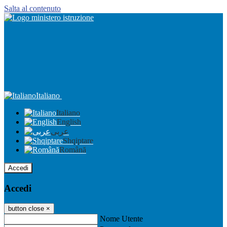
Salta al contenuto
Italiano
Italiano
English
عربى
Shqiptare
Română
Accedi
Accedi
button close
×
Nome Utente