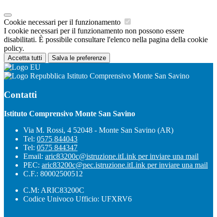
Cookie necessari per il funzionamento
I cookie necessari per il funzionamento non possono essere
disabilitati. È possibile consultare l'elenco nella pagina della cookie
policy.
Accetta tutti
Salva le preferenze
Istituto Comprensivo Monte San Savino
Contatti
Istituto Comprensivo Monte San Savino
Via M. Rossi, 4 52048 - Monte San Savino (AR)
Tel:
0575 844043
Tel:
0575 844347
Email:
aric83200c@istruzione.it
Link per inviare una mail
PEC:
aric83200c@pec.istruzione.it
Link per inviare una mail
C.F.: 80002500512
C.M: ARIC83200C
Codice Univoco Ufficio: UFXRV6