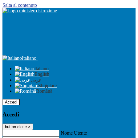
Salta al contenuto
Italiano
Italiano
English
عربى
Shqiptare
Română
Accedi
Accedi
button close
×
Nome Utente