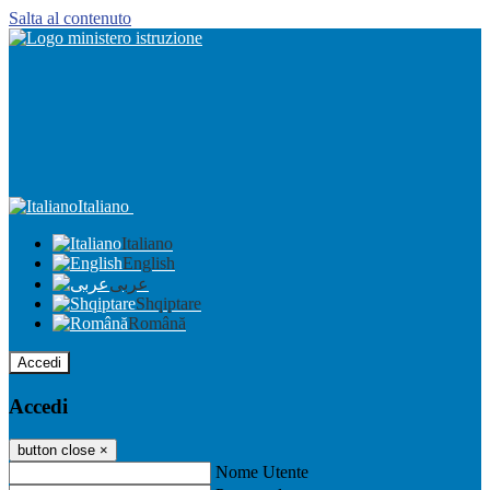
Salta al contenuto
Italiano
Italiano
English
عربى
Shqiptare
Română
Accedi
Accedi
button close
×
Nome Utente