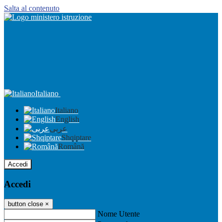
Salta al contenuto
Italiano
Italiano
English
عربى
Shqiptare
Română
Accedi
Accedi
button close
×
Nome Utente