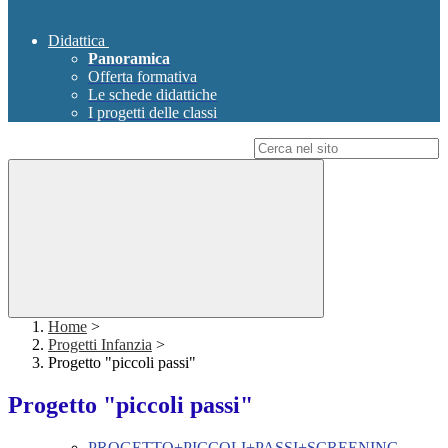
Didattica
Panoramica
Offerta formativa
Le schede didattiche
I progetti delle classi
Campo di ricerca per le pagine del sito
Home
>
Progetti Infanzia
>
Progetto "piccoli passi"
Progetto "piccoli passi"
PROGETTO+PICCOLI+PASSI+SCREENING