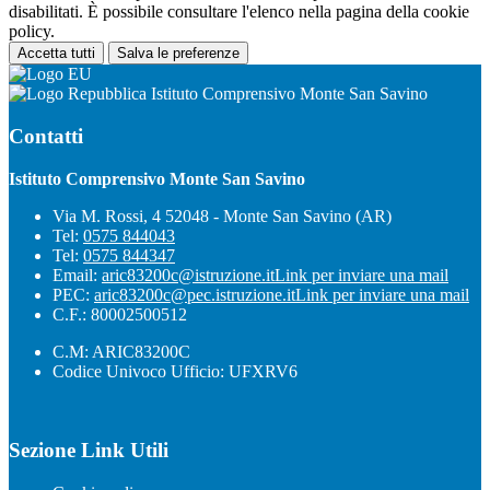
disabilitati. È possibile consultare l'elenco nella pagina della cookie
policy.
Accetta tutti
Salva le preferenze
Istituto Comprensivo Monte San Savino
Contatti
Istituto Comprensivo Monte San Savino
Via M. Rossi, 4 52048 - Monte San Savino (AR)
Tel:
0575 844043
Tel:
0575 844347
Email:
aric83200c@istruzione.it
Link per inviare una mail
PEC:
aric83200c@pec.istruzione.it
Link per inviare una mail
C.F.: 80002500512
C.M: ARIC83200C
Codice Univoco Ufficio: UFXRV6
Sezione Link Utili