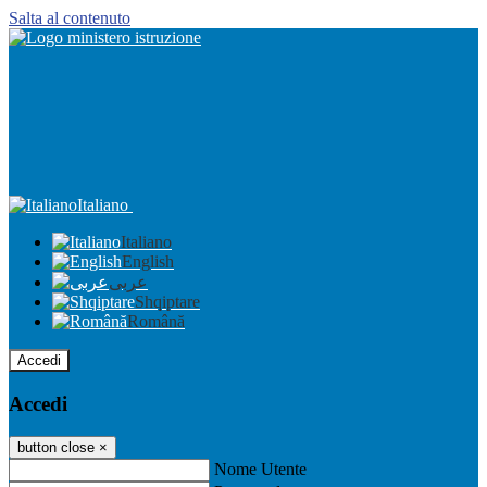
Salta al contenuto
Italiano
Italiano
English
عربى
Shqiptare
Română
Accedi
Accedi
button close
×
Nome Utente