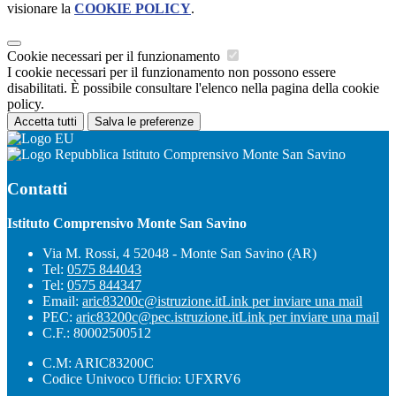
visionare la
COOKIE POLICY
.
Cookie necessari per il funzionamento
I cookie necessari per il funzionamento non possono essere
disabilitati. È possibile consultare l'elenco nella pagina della cookie
policy.
Accetta tutti
Salva le preferenze
Istituto Comprensivo Monte San Savino
Contatti
Istituto Comprensivo Monte San Savino
Via M. Rossi, 4 52048 - Monte San Savino (AR)
Tel:
0575 844043
Tel:
0575 844347
Email:
aric83200c@istruzione.it
Link per inviare una mail
PEC:
aric83200c@pec.istruzione.it
Link per inviare una mail
C.F.: 80002500512
C.M: ARIC83200C
Codice Univoco Ufficio: UFXRV6