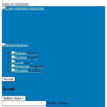
Salta al contenuto
Italiano
Italiano
English
عربى
Shqiptare
Română
Accedi
Accedi
button close
×
Nome Utente