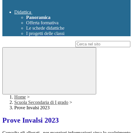
Didattica
Panoramica
Offerta formativa
Le schede didattiche
I progetti delle classi
Campo di ricerca per le pagine del sito
Home
>
Scuola Secondaria di I grado
>
Prove Invalsi 2023
Prove Invalsi 2023
Consulta gli allegati...per maggiori informazioni circa lo svolgimento