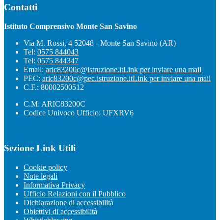
Contatti
Istituto Comprensivo Monte San Savino
Via M. Rossi, 4 52048 - Monte San Savino (AR)
Tel:
0575 844043
Tel:
0575 844347
Email:
aric83200c@istruzione.it
Link per inviare una mail
PEC:
aric83200c@pec.istruzione.it
Link per inviare una mail
C.F.: 80002500512
C.M: ARIC83200C
Codice Univoco Ufficio: UFXRV6
Sezione Link Utili
Cookie policy
Note legali
Informativa Privacy
Ufficio Relazioni con il Pubblico
Dichiarazione di accessibilità
Obiettivi di accessibilità