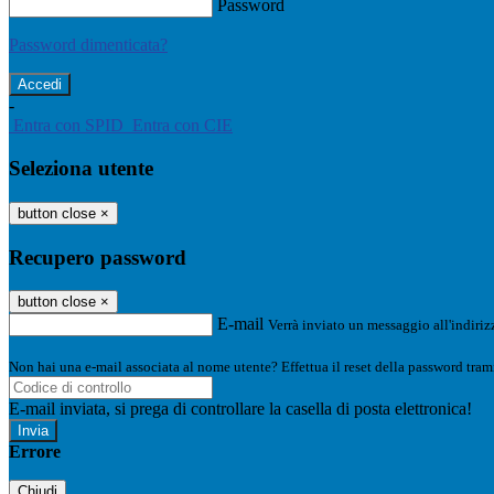
Password
Password dimenticata?
-
Entra con SPID
Entra con CIE
Seleziona utente
button close
×
Recupero password
button close
×
E-mail
Verrà inviato un messaggio all'indirizz
Non hai una e-mail associata al nome utente? Effettua il reset della password tram
E-mail inviata, si prega di controllare la casella di posta elettronica!
Errore
Chiudi