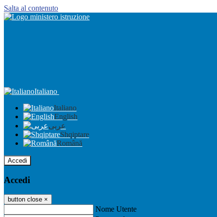
Salta al contenuto
Italiano
Italiano
English
عربى
Shqiptare
Română
Accedi
Accedi
button close
×
Nome Utente