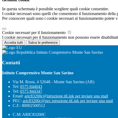
In questa schermata è possibile scegliere quali cookie consentire.
I cookie necessari sono quelli che consentono il funzionamento della pi
Per conoscere quali sono i cookie necessari al funzionamento potete v
Cookie necessari per il funzionamento
I cookie necessari per il funzionamento non possono essere disabilitati.
Accetta tutti
Salva le preferenze
Istituto Comprensivo Monte San Savino
Contatti
Istituto Comprensivo Monte San Savino
Via M. Rossi, 4 52048 - Monte San Savino (AR)
Tel:
0575 844043
Tel:
0575 844347
Email:
aric83200c@istruzione.it
Link per inviare una mail
PEC:
aric83200c@pec.istruzione.it
Link per inviare una mail
C.F.: 80002500512
C.M: ARIC83200C