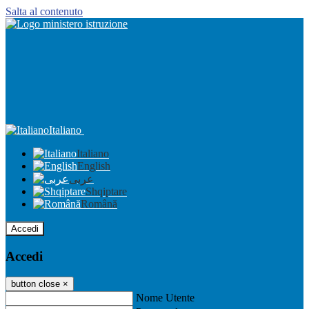
Salta al contenuto
Italiano
Italiano
English
عربى
Shqiptare
Română
Accedi
Accedi
button close
×
Nome Utente