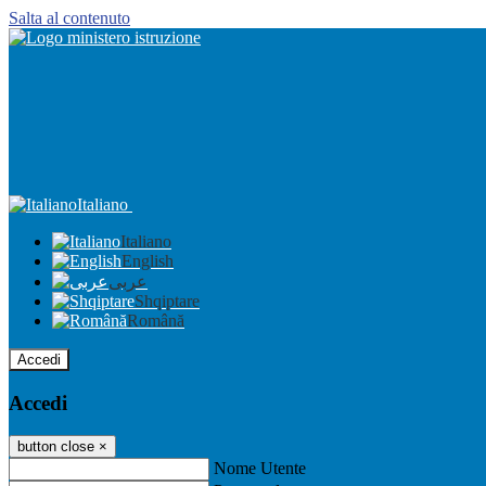
Salta al contenuto
Italiano
Italiano
English
عربى
Shqiptare
Română
Accedi
Accedi
button close
×
Nome Utente