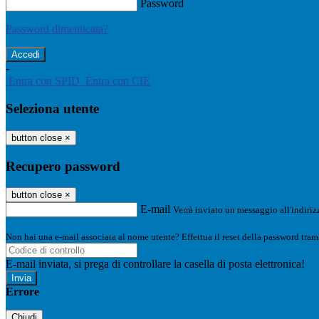
Password
Password dimenticata?
-
Entra con SPID
Entra con CIE
Seleziona utente
button close
×
Recupero password
button close
×
E-mail
Verrà inviato un messaggio all'indirizz
Non hai una e-mail associata al nome utente? Effettua il reset della password tram
E-mail inviata, si prega di controllare la casella di posta elettronica!
Errore
Chiudi