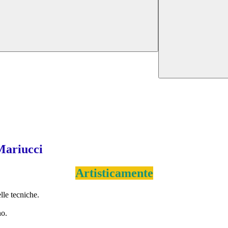
 Mariucci
Artisticamente
elle tecniche.
no.