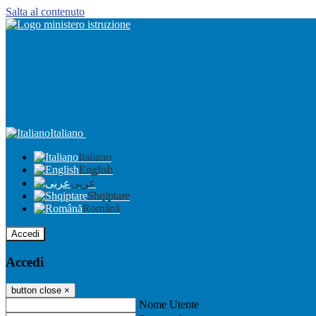
Salta al contenuto
Italiano
Italiano
English
عربى
Shqiptare
Română
Accedi
Accedi
button close
×
Nome Utente