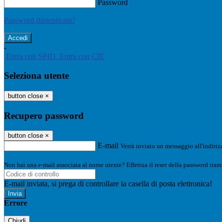
Password
Password dimenticata?
-
Entra con SPID
Entra con CIE
Seleziona utente
button close
×
Recupero password
button close
×
E-mail
Verrà inviato un messaggio all'indirizz
Non hai una e-mail associata al nome utente? Effettua il reset della password tram
E-mail inviata, si prega di controllare la casella di posta elettronica!
Errore
Chiudi