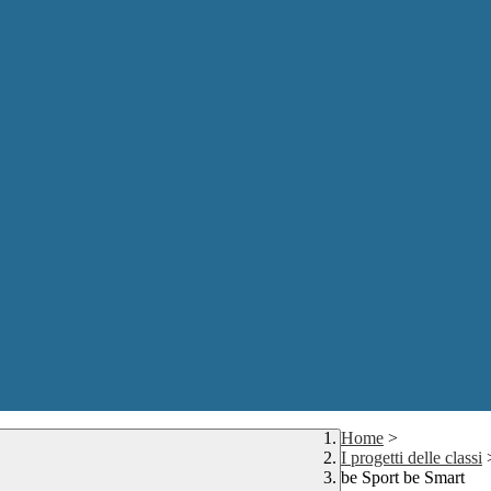
Home
>
I progetti delle classi
be Sport be Smart