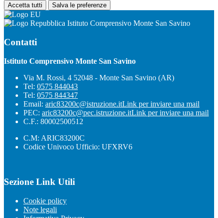
Accetta tutti
Salva le preferenze
Istituto Comprensivo Monte San Savino
Contatti
Istituto Comprensivo Monte San Savino
Via M. Rossi, 4 52048 - Monte San Savino (AR)
Tel:
0575 844043
Tel:
0575 844347
Email:
aric83200c@istruzione.it
Link per inviare una mail
PEC:
aric83200c@pec.istruzione.it
Link per inviare una mail
C.F.: 80002500512
C.M: ARIC83200C
Codice Univoco Ufficio: UFXRV6
Sezione Link Utili
Cookie policy
Note legali