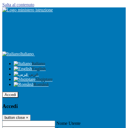
Salta al contenuto
Italiano
Italiano
English
عربى
Shqiptare
Română
Accedi
Accedi
button close
×
Nome Utente