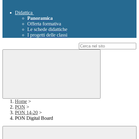
Didattica
Panoramica
Offerta formativa
Le schede didattiche
I progetti delle classi
Campo di ricerca per le pagine del sito
Home
>
PON
>
PON 14-20
>
PON Digital Board