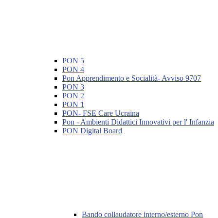
PON 5
PON 4
Pon Apprendimento e Socialità- Avviso 9707
PON 3
PON 2
PON 1
PON- FSE Care Ucraina
Pon - Ambienti Didattici Innovativi per l' Infanzia
PON Digital Board
Bando collaudatore interno/esterno Pon