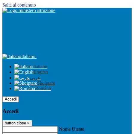
Salta al contenuto
Italiano
Italiano
English
عربى
Shqiptare
Română
Accedi
Accedi
button close
×
Nome Utente