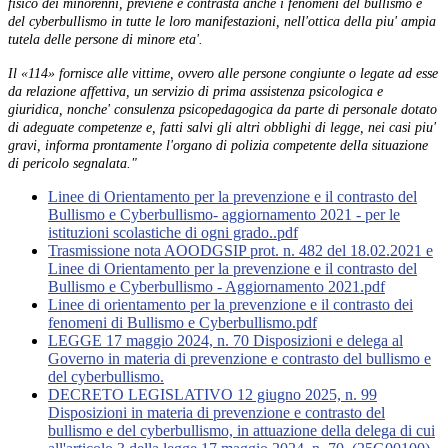
fisico dei minorenni, previene e contrasta anche i fenomeni del bullismo e
del cyberbullismo in tutte le loro manifestazioni, nell'ottica della piu' ampia
tutela delle persone di minore eta'.
Il «114» fornisce alle vittime, ovvero alle persone congiunte o legate ad esse
da relazione affettiva, un servizio di prima assistenza psicologica e
giuridica, nonche' consulenza psicopedagogica da parte di personale dotato
di adeguate competenze e, fatti salvi gli altri obblighi di legge, nei casi piu'
gravi, informa prontamente l'organo di polizia competente della situazione
di pericolo segnalata."
Linee di Orientamento per la prevenzione e il contrasto del
Bullismo e Cyberbullismo- aggiornamento 2021 - per le
istituzioni scolastiche di ogni grado..pdf
Trasmissione nota AOODGSIP prot. n. 482 del 18.02.2021 e
Linee di Orientamento per la prevenzione e il contrasto del
Bullismo e Cyberbullismo - Aggiornamento 2021.pdf
Linee di orientamento per la prevenzione e il contrasto dei
fenomeni di Bullismo e Cyberbullismo.pdf
LEGGE 17 maggio 2024, n. 70 Disposizioni e delega al
Governo in materia di prevenzione e contrasto del bullismo e
del cyberbullismo.
DECRETO LEGISLATIVO 12 giugno 2025, n. 99
Disposizioni in materia di prevenzione e contrasto del
bullismo e del cyberbullismo, in attuazione della delega di cui