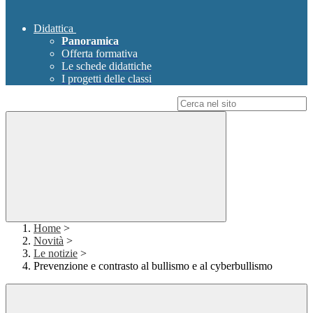
Didattica
Panoramica
Offerta formativa
Le schede didattiche
I progetti delle classi
Campo di ricerca per le pagine del sito
Home
>
Novità
>
Le notizie
>
Prevenzione e contrasto al bullismo e al cyberbullismo