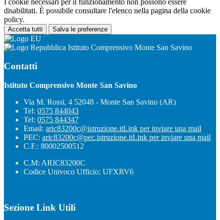
I cookie necessari per il funzionamento non possono essere
disabilitati. È possibile consultare l'elenco nella pagina della cookie
policy.
Accetta tutti
Salva le preferenze
Istituto Comprensivo Monte San Savino
Contatti
Istituto Comprensivo Monte San Savino
Via M. Rossi, 4 52048 - Monte San Savino (AR)
Tel:
0575 844043
Tel:
0575 844347
Email:
aric83200c@istruzione.it
Link per inviare una mail
PEC:
aric83200c@pec.istruzione.it
Link per inviare una mail
C.F.: 80002500512
C.M: ARIC83200C
Codice Univoco Ufficio: UFXRV6
Sezione Link Utili